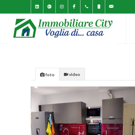
linkedin
google-
instagram
facebook
0434
+393467138035
info@immobiliar
plus
366877
video
foto