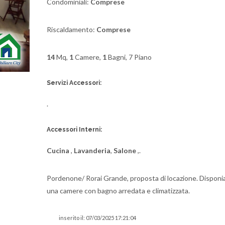
Condominiali:
Comprese
Riscaldamento:
Comprese
14
Mq,
1
Camere,
1
Bagni, 7 Piano
Servizi Accessori:
.
Accessori Interni:
Cucina
,
Lavanderia
,
Salone
,.
Pordenone/ Rorai Grande, proposta di locazione. Disponi
una camere con bagno arredata e climatizzata.
inserito il: 07/03/2025 17:21:04